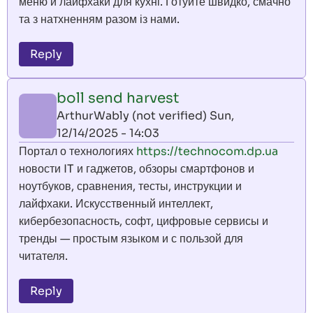
меню й лайфхаки для кухні. Готуйте швидко, смачно
та з натхненням разом із нами.
Reply
boll send harvest
ArthurWably (not verified)
Sun,
12/14/2025 - 14:03
Портал о технологиях
https://technocom.dp.ua
новости IT и гаджетов, обзоры смартфонов и
ноутбуков, сравнения, тесты, инструкции и
лайфхаки. Искусственный интеллект,
кибербезопасность, софт, цифровые сервисы и
тренды — простым языком и с пользой для
читателя.
Reply