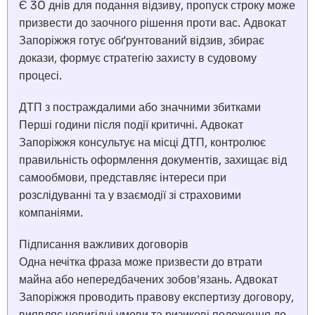
Є 30 днів для подання відзиву, пропуск строку може
призвести до заочного рішення проти вас. Адвокат
Запоріжжя готує обґрунтований відзив, збирає
докази, формує стратегію захисту в судовому
процесі.
ДТП з постраждалими або значними збитками
Перші години після події критичні. Адвокат
Запоріжжя консультує на місці ДТП, контролює
правильність оформлення документів, захищає від
самообмови, представляє інтереси при
розслідуванні та у взаємодії зі страховими
компаніями.
Підписання важливих договорів
Одна нечітка фраза може призвести до втрати
майна або непередбачених зобов'язань. Адвокат
Запоріжжя проводить правову експертизу договору,
виявляє невигідні умови та ризикові положення до