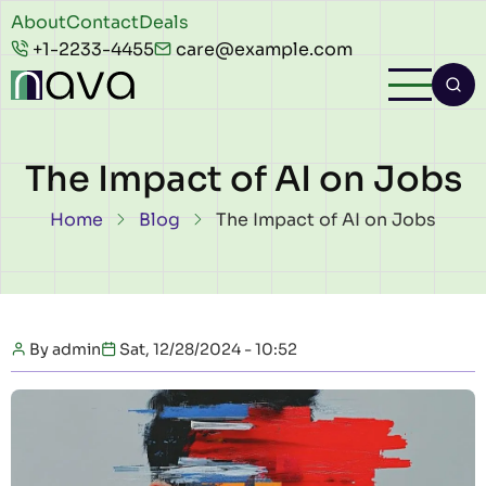
Skip to main content
Header
About
Contact
Deals
+1-2233-4455
care@example.com
top
The Impact of AI on Jobs
Breadcrumb
Home
Blog
The Impact of AI on Jobs
By
admin
Sat, 12/28/2024 - 10:52