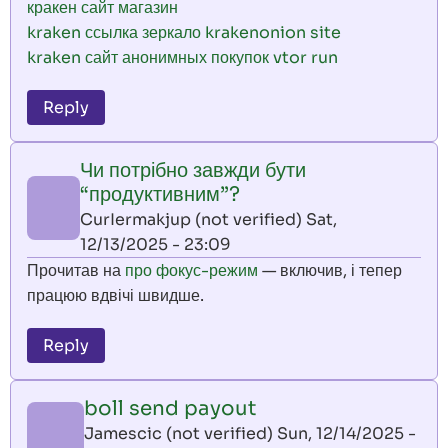
кракен сайт магазин
kraken ссылка зеркало krakenonion site
kraken сайт анонимных покупок vtor run
Reply
Чи потрібно завжди бути
“продуктивним”?
CurIermakjup (not verified)
Sat,
12/13/2025 - 23:09
Прочитав на
про фокус-режим
— включив, і тепер
працюю вдвічі швидше.
Reply
boll send payout
Jamescic (not verified)
Sun, 12/14/2025 -